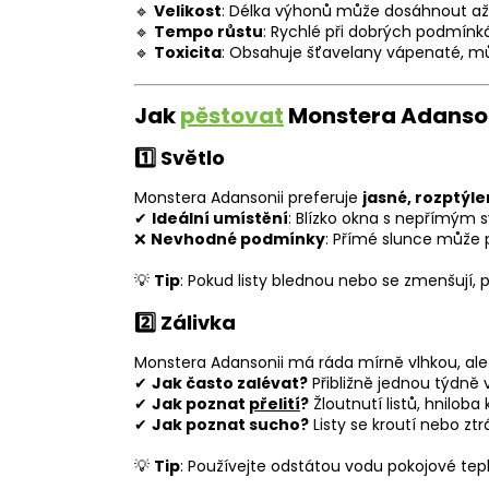
🔹
Velikost
: Délka výhonů může dosáhnout až
🔹
Tempo růstu
: Rychlé při dobrých podmínk
🔹
Toxicita
: Obsahuje šťavelany vápenaté, mů
Jak
pěstovat
Monstera Adanson
1️⃣ Světlo
Monstera Adansonii preferuje
jasné, rozptýle
✔
Ideální umístění
: Blízko okna s nepřímým 
❌
Nevhodné podmínky
: Přímé slunce může po
💡
Tip
: Pokud listy blednou nebo se zmenšují, p
2️⃣ Zálivka
Monstera Adansonii má ráda mírně vlhkou, al
✔
Jak často zalévat?
Přibližně jednou týdně v
✔
Jak poznat
přelití
?
Žloutnutí listů, hniloba
✔
Jak poznat sucho?
Listy se kroutí nebo ztr
💡
Tip
: Používejte odstátou vodu pokojové tep