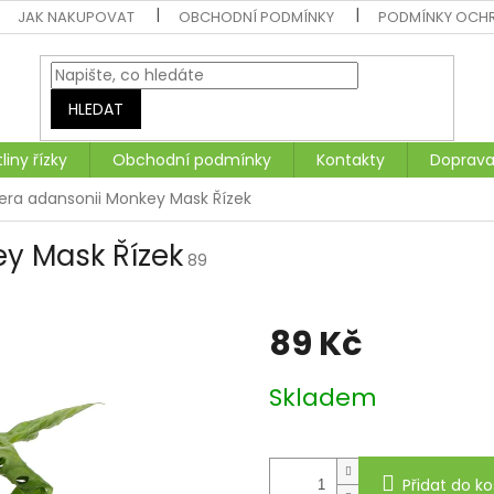
JAK NAKUPOVAT
OBCHODNÍ PODMÍNKY
PODMÍNKY OCH
HLEDAT
liny řízky
Obchodní podmínky
Kontakty
Doprava
era adansonii Monkey Mask Řízek
y Mask Řízek
89
89 Kč
Měrná
Skladem
cena:
Přidat do ko