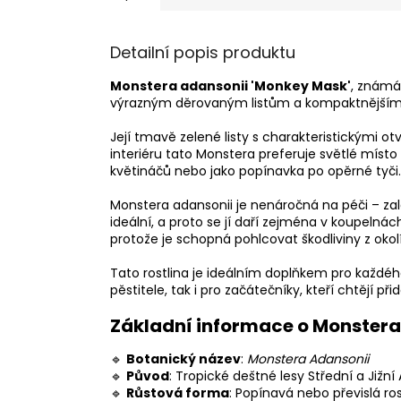
Detailní popis produktu
Monstera adansonii 'Monkey Mask'
, známá
výrazným děrovaným listům a kompaktnějšímu rů
Její tmavě zelené listy s charakteristickými ot
interiéru tato Monstera preferuje světlé místo 
květináčů nebo jako popínavka po opěrné tyči.
Monstera adansonii je nenáročná na péči – zalév
ideální, a proto se jí daří zejména v koupelná
protože je schopná pohlcovat škodliviny z okolí
Tato rostlina je ideálním doplňkem pro každéh
pěstitele, tak i pro začátečníky, kteří chtějí 
Základní informace o Monstera
🔹
Botanický název
:
Monstera Adansonii
🔹
Původ
: Tropické deštné lesy Střední a Jižní
🔹
Růstová forma
: Popínavá nebo převislá ros