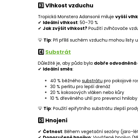
3️⃣ Vlhkost vzduchu
Tropická Monstera Adansonii miluje
vyšší vlh
✔
Ideální vlhkost
: 50–70 %
✔
Jak zvýšit vlhkost?
Použití zvlhčovače vzdu
💡
Tip
: Při příliš suchém vzduchu mohou listy 
4️⃣
Substrát
Důležité je, aby půda byla
dobře odvodněná 
✔
Ideální směs
:
40 % běžného
substrátu
pro pokojové ros
30 % perlitu pro lepší drenáž
20 % kokosových vláken nebo kůry
10 % dřevěného uhlí pro prevenci hniloby
💡
Tip
: Použití epifytního substrátu zlepší prodyš
5️⃣ Hnojení
✔
Četnost
: Během vegetační sezóny (jaro–lét
✔
Doporučené hnojivo
: Vyvážené hnojivo (N