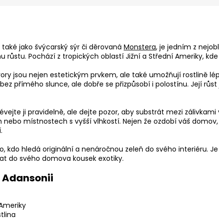
 také jako švýcarský sýr či děrovaná
Monstera
, je jedním z nejo
stu. Pochází z tropických oblastí Jižní a Střední Ameriky, kde r
vory jsou nejen estetickým prvkem, ale také umožňují rostlině lép
bez přímého slunce, ale dobře se přizpůsobí i polostínu. Její růst
ejte ji pravidelně, ale dejte pozor, aby substrát mezi zálivkami 
ch nebo místnostech s vyšší vlhkostí. Nejen že ozdobí váš domov,
.
o, kdo hledá originální a nenáročnou zeleň do svého interiéru. 
přidat do svého domova kousek exotiky.
 Adansonii
 Ameriky
tlina