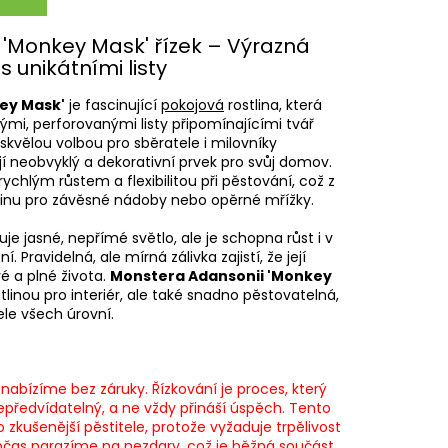
'Monkey Mask' řízek – Výrazná
 unikátními listy
ey Mask'
je fascinující
pokojová
rostlina, která
ými, perforovanými listy připomínajícími tvář
 skvělou volbou pro sběratele i milovníky
ají neobvyklý a dekorativní prvek pro svůj domov.
ychlým růstem a flexibilitou při pěstování, což z
stlinu pro závěsné nádoby nebo opěrné mřížky.
e jasné, nepřímé světlo, ale je schopna růst i v
 Pravidelná, ale mírná zálivka zajistí, že její
vé a plné života.
Monstera Adansonii 'Monkey
stlinou pro interiér, ale také snadno pěstovatelná,
ele všech úrovní.
nabízíme bez záruky. Řízkování je proces, který
předvídatelný, a ne vždy přináší úspěch. Tento
 zkušenější pěstitele, protože vyžaduje trpělivost
 občas narazíme na nezdary, což je běžná součást