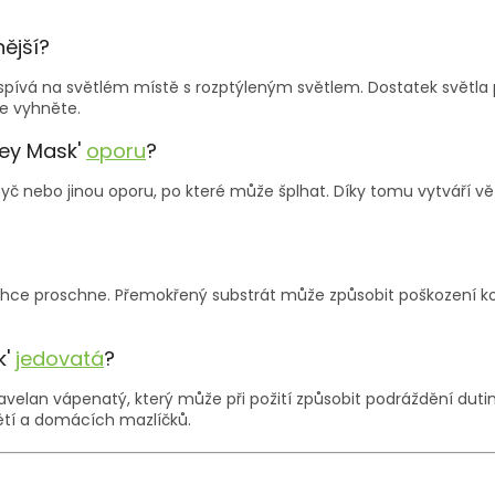
nější?
pívá na světlém místě s rozptýleným světlem. Dostatek světla pod
e vyhněte.
key Mask'
oporu
?
nebo jinou oporu, po které může šplhat. Díky tomu vytváří větší l
 lehce proschne. Přemokřený substrát může způsobit poškození koře
k'
jedovatá
?
velan vápenatý, který může při požití způsobit podráždění dutiny 
tí a domácích mazlíčků.