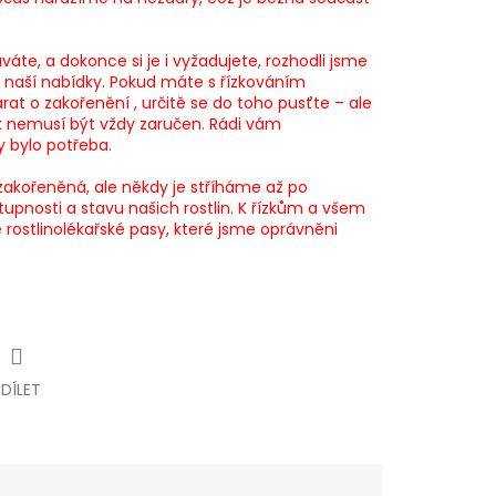
váte, a dokonce si je i vyžadujete, rozhodli jsme
o naší nabídky. Pokud máte s řízkováním
arat o zakořenění , určitě se do toho pusťte – ale
k nemusí být vždy zaručen. Rádi vám
 bylo potřeba.
 zakořeněná, ale někdy je stříháme až po
stupnosti a stavu našich rostlin. K řízkům a všem
stlinolékařské pasy, které jsme oprávněni
SDÍLET