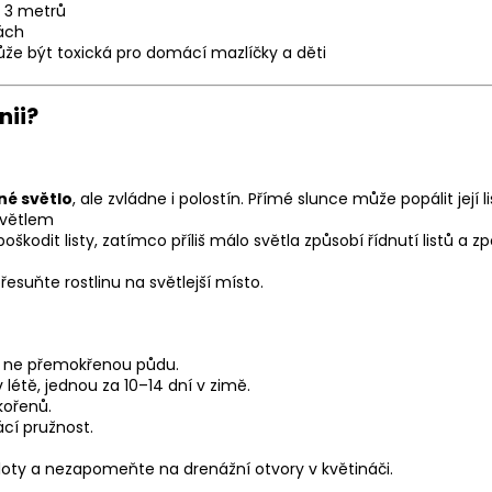
 3 metrů
ách
že být toxická pro domácí mazlíčky a děti
ii?
né světlo
, ale zvládne i polostín. Přímé slunce může popálit její l
světlem
škodit listy, zatímco příliš málo světla způsobí řídnutí listů a z
řesuňte rostlinu na světlejší místo.
e ne přemokřenou půdu.
 létě, jednou za 10–14 dní v zimě.
 kořenů.
ácí pružnost.
loty a nezapomeňte na drenážní otvory v květináči.