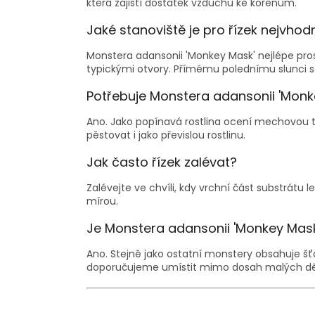
která zajistí dostatek vzduchu ke kořenům.
Jaké stanoviště je pro řízek nejvhod
Monstera adansonii 'Monkey Mask' nejlépe pros
typickými otvory. Přímému polednímu slunci s
Potřebuje Monstera adansonii 'Mon
Ano. Jako popínavá rostlina ocení mechovou tyč 
pěstovat i jako převislou rostlinu.
Jak často řízek zalévat?
Zalévejte ve chvíli, kdy vrchní část substrátu
mírou.
Je Monstera adansonii 'Monkey Mas
Ano. Stejně jako ostatní monstery obsahuje šťa
doporučujeme umístit mimo dosah malých dě