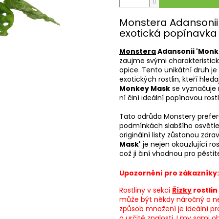
Monstera Adansonii 
exotická popínavka s
Monstera
Adansonii 'Monk
zaujme svými charakteristick
opice. Tento unikátní druh je
exotických rostlin, kteří hled
Monkey Mask
se vyznačuje r
ní činí ideální popínavou ro
Tato odrůda Monstery preferuj
podmínkách slabšího osvětlení.
originální listy zůstanou zdra
Mask'
je nejen okouzlující ro
což ji činí vhodnou pro pěstit
Upozornění pro zákazníky:
Rostliny v sekci
Řízky
rostlin
může být někdy náročný a ne
způsob množení je ideální pro
a určité znalosti. I my sami