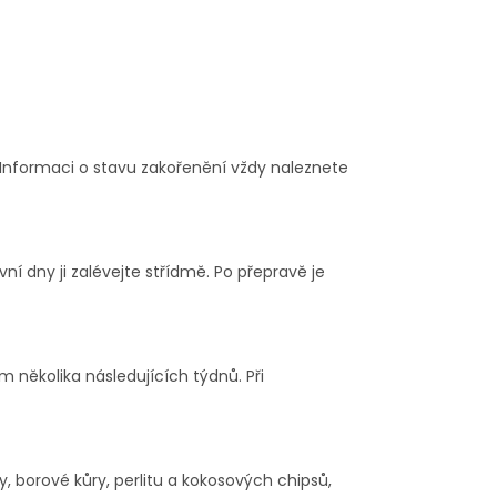
 Informaci o stavu zakořenění vždy naleznete
ní dny ji zalévejte střídmě. Po přepravě je
 několika následujících týdnů. Při
y, borové kůry, perlitu a kokosových chipsů,