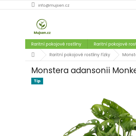
Přejít
info@mujsen.cz
na
obsah
Raritní pokojové rostliny
Raritní pokojové rost
Domů
Raritní pokojové rostliny řízky
Monst
Monstera adansonii Monke
Tip