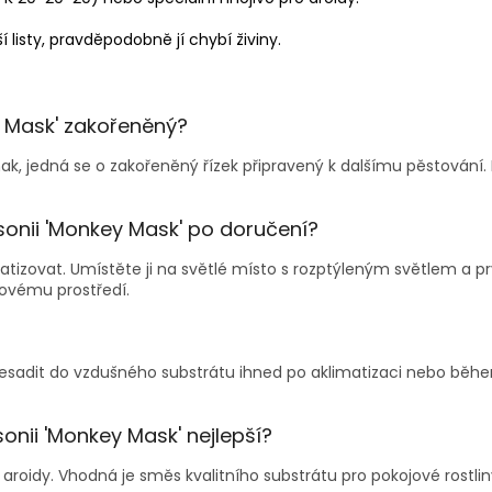
 listy, pravděpodobně jí chybí živiny.
y Mask' zakořeněný?
ak, jedná se o zakořeněný řízek připravený k dalšímu pěstování.
sonii 'Monkey Mask' po doručení?
atizovat. Umístěte ji na světlé místo s rozptýleným světlem a prv
 novému prostředí.
řesadit do vzdušného substrátu ihned po aklimatizaci nebo během
onii 'Monkey Mask' nejlepší?
 aroidy. Vhodná je směs kvalitního substrátu pro pokojové rostlin