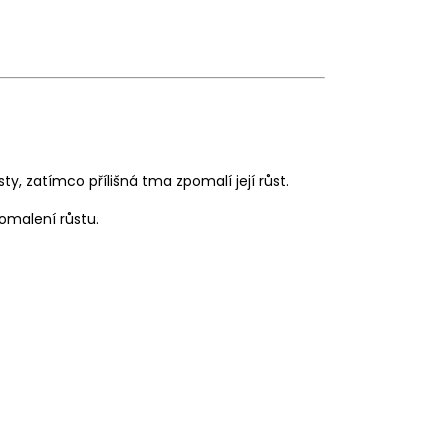
isty, zatímco přílišná tma zpomalí její růst.
pomalení růstu.