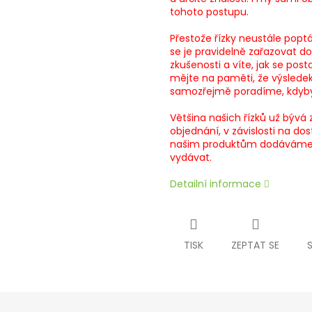
tohoto postupu.
Přestože řízky neustále poptá
se je pravidelně zařazovat d
zkušenosti a víte, jak se post
mějte na paměti, že výslede
samozřejmě poradíme, kdyby
Většina našich řízků už bývá
objednání, v závislosti na do
našim produktům dodáváme ro
vydávat.
Detailní informace
TISK
ZEPTAT SE