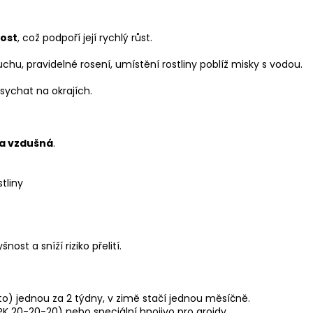
kost
, což podpoří její rychlý růst.
chu, pravidelné rosení, umístění rostliny poblíž misky s vodou.
usychat na okrajích.
a vzdušná
.
tliny
nost a sníží riziko přelití.
o) jednou za 2 týdny, v zimě stačí jednou měsíčně.
PK 20-20-20) nebo speciální hnojivo pro aroidy.