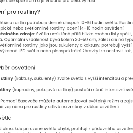
je celé spektrum a je vhodné pro celkový růst.
ní pro rostliny?
Většina rostlin potřebuje denně alespoň 10–16 hodin světla. Rostli
opické nebo světlomilné rostliny, ocení 14–16 hodin osvětlení.
ětelného zdroje
: Světla umístěná příliš blízko mohou listy spálit
á. Optimální vzdálenost bývá kolem 30–50 cm, záleží ale na typu
Světlomilné rostliny, jako jsou sukulenty a kaktusy, potřebují vyšší
 Výkonné LED světlo nebo plnospektrální žárovky lze nastavit tak, 
ýběr osvětlení
stliny
(kaktusy, sukulenty) zvolte světlo s vyšší intenzitou a 
tliny
(kapradiny, pokojové rostliny) postačí méně intenzivní svět
: Pomocí časovače můžete automatizovat světelný režim a zajist
čné zejména pro rostliny citlivé na změny v délce osvětlení.
větla
 okna, kde přirozené světlo chybí, profitují z přídavného osvětle