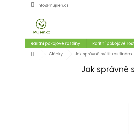
Přejít
info@mujsen.cz
na
obsah
Raritní pokojové rostliny
Raritní pokojové rost
Domů
Články
Jak správně svítit rostlinám
Jak správně s