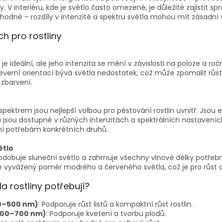
y. V interiéru, kde je světlo často omezené, je důležité zajistit s
 vhodné – rozdíly v intenzitě a spektru světla mohou mít zásadní vl
h pro rostliny
 je ideální, ale jeho intenzita se mění v závislosti na poloze a r
verní orientací bývá světla nedostatek, což může zpomalit růst 
 zbarvení.
pektrem jsou nejlepší volbou pro pěstování rostlin uvnitř. Jsou 
a jsou dostupné v různých intenzitách a spektrálních nastavení
ení potřebám konkrétních druhů.
ětlo
odobuje sluneční světlo a zahrnuje všechny vlnové délky potřeb
e vyvážený poměr modrého a červeného světla, což je pro růst a 
a rostliny potřebují?
00–500 nm)
: Podporuje růst listů a kompaktní růst rostlin.
600–700 nm)
: Podporuje kvetení a tvorbu plodů.