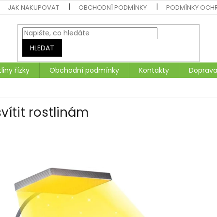
JAK NAKUPOVAT
OBCHODNÍ PODMÍNKY
PODMÍNKY OCH
HLEDAT
liny řízky
Obchodní podmínky
Kontakty
Doprava
vítit rostlinám