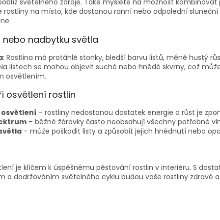
poblíž světelného zdroje. Také myslete na možnost kombinovat p
e rostliny na místo, kde dostanou ranní nebo odpolední sluneční 
ne.
 nebo nadbytku světla
a
: Rostlina má protáhlé stonky, bledší barvu listů, méně hustý růs
 Na listech se mohou objevit suché nebo hnědé skvrny, což může
m osvětlením.
i osvětlení rostlin
 osvětlení
– rostliny nedostanou dostatek energie a růst je zpo
ektrum
– běžné žárovky často neobsahují všechny potřebné vln
 světla
– může poškodit listy a způsobit jejich hnědnutí nebo op
ení je klíčem k úspěšnému pěstování rostlin v interiéru. S do
 a dodržováním světelného cyklu budou vaše rostliny zdravé a b