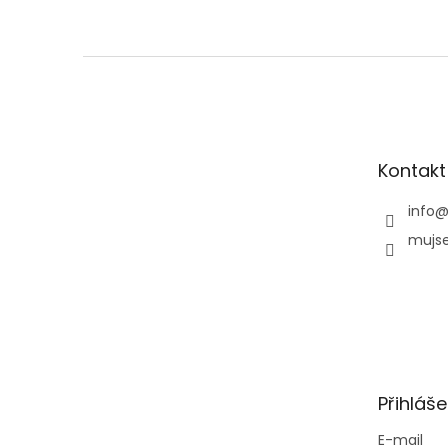
Z
á
p
a
t
Kontakt
í
info
mujse
Přihláše
E-mail