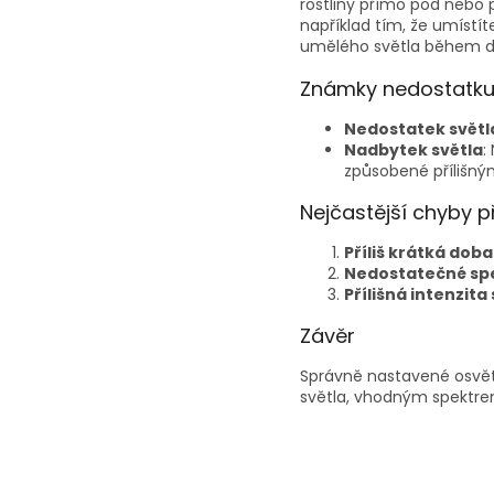
rostliny přímo pod nebo 
například tím, že umístít
umělého světla během d
Známky nedostatku
Nedostatek světl
Nadbytek světla
:
způsobené přílišný
Nejčastější chyby př
Příliš krátká doba
Nedostatečné sp
Přílišná intenzita
Závěr
Správně nastavené osvětl
světla, vhodným spektrem