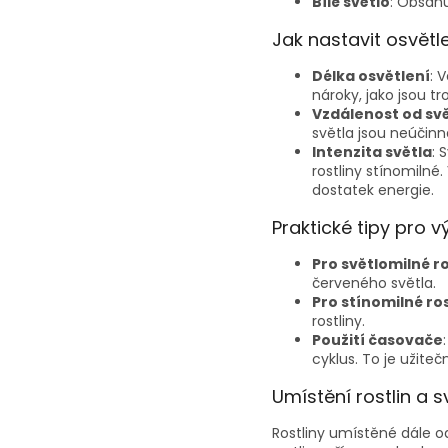
Bílé světlo
: Obsahu
Jak nastavit osvětle
Délka osvětlení
: 
nároky, jako jsou tr
Vzdálenost od sv
světla jsou neúčinn
Intenzita světla
: 
rostliny stínomilné.
dostatek energie.
Praktické tipy pro v
Pro světlomilné ro
červeného světla.
Pro stínomilné ros
rostliny.
Použití časovače
cyklus. To je užite
Umístění rostlin a s
Rostliny umístěné dále od