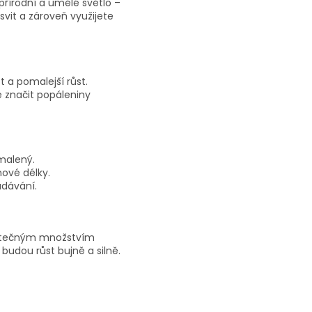
řírodní a umělé světlo –
svit a zároveň využijete
t a pomalejší růst.
 značit popáleniny
malený.
ové délky.
adávání.
statečným množstvím
udou růst bujně a silně.