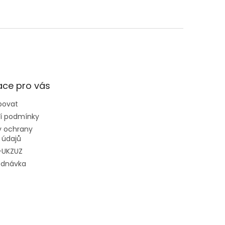
ace pro vás
povat
í podmínky
 ochrany
 údajů
-UKZUZ
ednávka