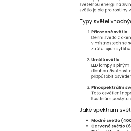
světelnou energii na živin
světlo je ale pro rostliny
Typy světel vhodnýc
Přirozené světlo
Denní světlo z oken
v místnostech se se
ztrátu jejich sytého
Umělé světlo
LED lampy s plným s
dlouhou životnost 
přizpůsobit osvětl
Plnospektrální sv
Toto osvětlení nap
Rostlinám poskytuj
Jaké spektrum světl
Modré světlo (4
Červené světlo (