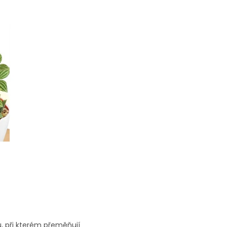
u, při kterém přeměňují