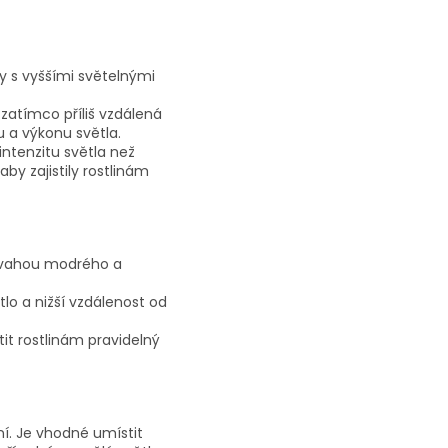
ny s vyššími světelnými
, zatímco příliš vzdálená
 a výkonu světla.
 intenzitu světla než
aby zajistily rostlinám
převahou modrého a
lo a nižší vzdálenost od
it rostlinám pravidelný
ní. Je vhodné umístit