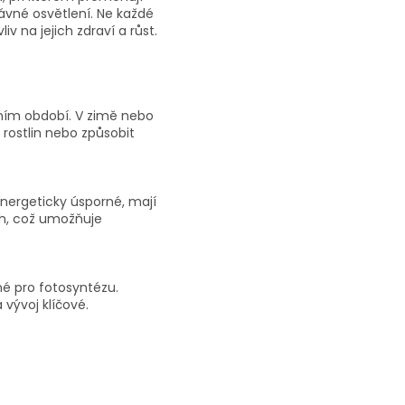
právné osvětlení. Ne každé
iv na jejich zdraví a růst.
očním období. V zimě nebo
rostlin nebo způsobit
energeticky úsporné, mají
ch, což umožňuje
né pro fotosyntézu.
vývoj klíčové.