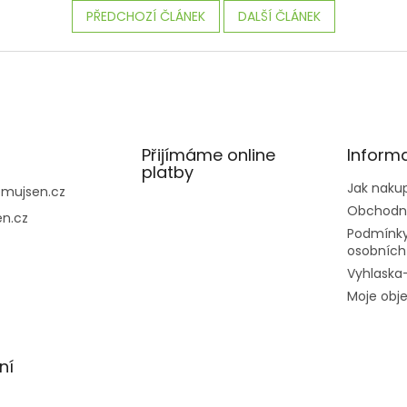
PŘEDCHOZÍ ČLÁNEK
DALŠÍ ČLÁNEK
Přijímáme online
Inform
platby
Jak naku
@
mujsen.cz
Obchodn
n.cz
Podmínky
osobních
Vyhlaska
Moje obj
ní