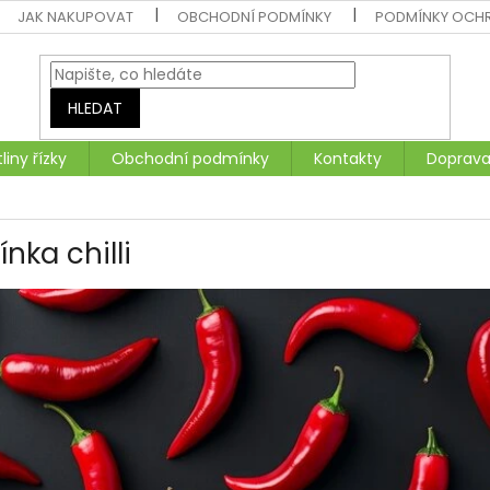
JAK NAKUPOVAT
OBCHODNÍ PODMÍNKY
PODMÍNKY OCH
HLEDAT
liny řízky
Obchodní podmínky
Kontakty
Doprava
ínka chilli