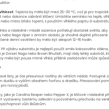
ulátor.
 Vlhkost
: Teplota by měla být mezi 25–30 °C, což je pro tropické
 nebo dokonce zabránit klíčení. Umístěte semínka na teplé, vlhk
nebo místo blízko topení, s použitím vlhkého papíru či substrátu
ínka a následně i mladé sazenice potřebují dostatek světla, aby d
nity nebo Naga Viper v zimním období, je vhodné doplnit přiroze
čené denní osvětlení by mělo být alespoň 12–16 hodin.
: Při výběru substrátu je nejlepší použít směs kokosového vlákna, pe
ko je Dorset Naga nebo Brown Bhutlah, mají rády lehký substrát, k
y měla být pouze mírně vlhká; přílišné zavlažování může způsob
y
ravé listy, je čas přesunout rostliny do větších nádob. Postupně 
m dusíku a vyšším obsahem fosforu a draslíku. Přesazování po
n pro rozvoj plodů.
čky, jako je Carolina Reaper nebo Pepper X, je klíčové i následné
být vystaveny častému zalévání a pozvolnému přechodu na ven
ranyschopnost vůči škůdcům.