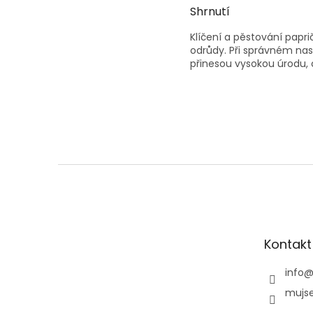
Shrnutí
Klíčení a pěstování papr
odrůdy. Při správném nast
přinesou vysokou úrodu, 
Z
á
p
a
t
Kontakt
í
info
mujse