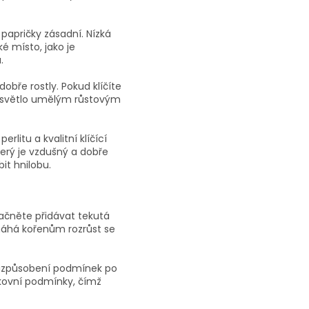
 papričky zásadní. Nízká
é místo, jako je
.
obře rostly. Pokud klíčíte
né světlo umělým růstovým
rlitu a kvalitní klíčící
terý je vzdušný a dobře
it hnilobu.
začněte přidávat tekutá
máhá kořenům rozrůst se
 přizpůsobení podmínek po
kovní podmínky, čímž