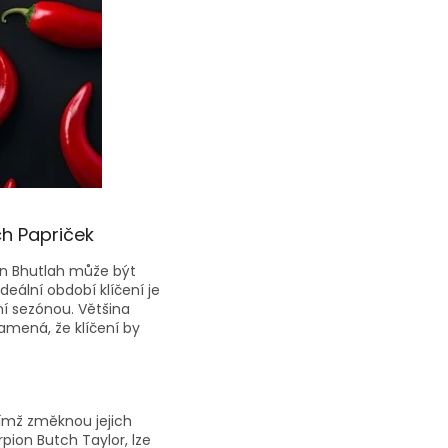
ch Papriček
own Bhutlah může být
ální období klíčení je
ní sezónou. Většina
amená, že klíčení by
čímž změknou jejich
rpion Butch Taylor, lze