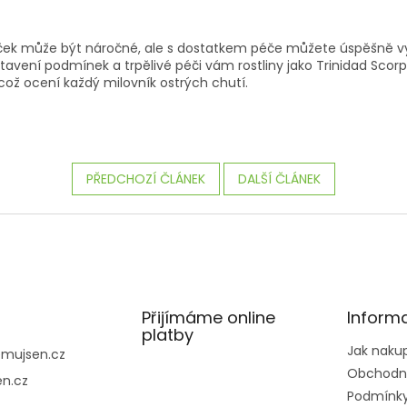
iček může být náročné, ale s dostatkem péče můžete úspěšně vyp
avení podmínek a trpělivé péči vám rostliny jako Trinidad Scorp
což ocení každý milovník
ostrých chutí.
PŘEDCHOZÍ ČLÁNEK
DALŠÍ ČLÁNEK
Přijímáme online
Inform
platby
Jak naku
@
mujsen.cz
Obchodn
n.cz
Podmínky