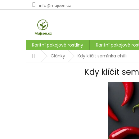
Přejít
info@mujsen.cz
na
obsah
Raritní pokojové rostliny
Raritní pokojové rost
Domů
Články
Kdy klíčit semínka chilli
Kdy klíčit sem