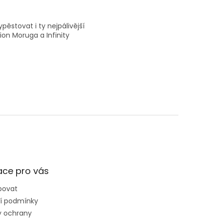
ěstovat i ty nejpálivější
ion Moruga a Infinity
ace pro vás
povat
í podmínky
 ochrany