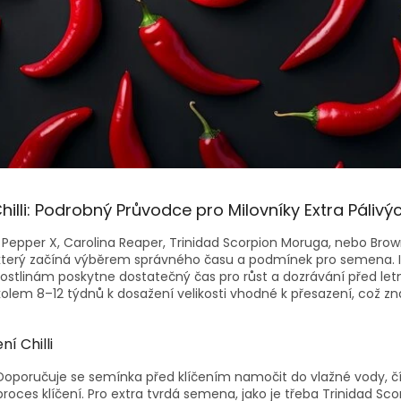
hilli: Podrobný Průvodce pro Milovníky Extra Pálivý
ako Pepper X, Carolina Reaper, Trinidad Scorpion Moruga, nebo Br
terý začíná výběrem správného času a podmínek pro semena. Ide
rostlinám poskytne dostatečný čas pro růst a dozrávání před let
kolem 8–12 týdnů k dosažení velikosti vhodné k přesazení, což zn
ní Chilli
 Doporučuje se semínka před klíčením namočit do vlažné vody, 
proces klíčení. Pro extra tvrdá semena, jako je třeba Trinidad Sco