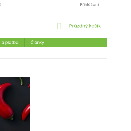
RANY OSOBNÍCH ÚDAJŮ
VYHLASKA-UKZUZ
Přihlášení
MOJE OBJEDNÁ
NÁKUPNÍ
Prázdný košík
KOŠÍK
 a platba
Články