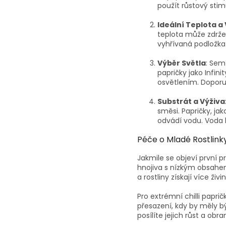
použít růstový stim
Ideální Teplota a
teplota může zdržet
vyhřívaná podložka 
Výběr Světla
: Sem
papričky jako Infi
osvětlením. Doporu
Substrát a Výživa
směsi. Papričky, ja
odvádí vodu. Voda b
Péče o Mladé Rostlink
Jakmile se objeví první p
hnojiva s nízkým obsahe
a rostliny získají více živi
Pro extrémní chilli papri
přesazení, kdy by měly 
posílíte jejich růst a ob