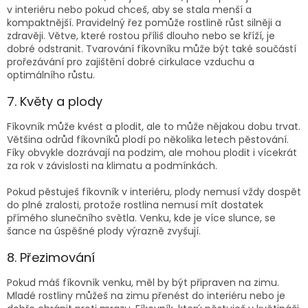
v interiéru nebo pokud chceš, aby se stala menší a
kompaktnější. Pravidelný řez pomůže rostlině růst silněji a
zdravěji. Větve, které rostou příliš dlouho nebo se kříží, je
dobré odstranit. Tvarování fíkovníku může být také součástí
prořezávání pro zajištění dobré cirkulace vzduchu a
optimálního růstu.
7. Květy a plody
Fíkovník může kvést a plodit, ale to může nějakou dobu trvat.
Většina odrůd fíkovníků plodí po několika letech pěstování.
Fíky obvykle dozrávají na podzim, ale mohou plodit i vícekrát
za rok v závislosti na klimatu a podmínkách.
Pokud pěstuješ fíkovník v interiéru, plody nemusí vždy dospět
do plné zralosti, protože rostlina nemusí mít dostatek
přímého slunečního světla. Venku, kde je více slunce, se
šance na úspěšné plody výrazně zvyšují.
8. Přezimování
Pokud máš fíkovník venku, měl by být připraven na zimu.
Mladé rostliny můžeš na zimu přenést do interiéru nebo je