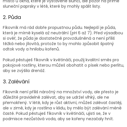
místo u okna, které je vystavené slunci, ale pozor na přímé
sluneční paprsky v létě, které by mohly spálit listy.
2. Půda
Fíkovník má rád dobře propustnou půdu. Nejlepší je půda,
která je mírně kyselá až neutrální (pH 6 až 7). Před výsadbou
si ověř, že půda je dostatečně provzdušněná a není příliš
těžká nebo jílovitá, protože to by mohlo způsobit špatný
odtok vody a hnilobu kořenů.
Pokud pěstuješ fíkovník v květináči, použij kvalitní směs pro
pokojové rostliny, kterou můžeš obohatit o písek nebo perlitu,
aby se zvýšila drenáž.
3. Zalévání
Fíkovník není příliš náročný na množství vody, ale přesto je
důležité pravidelně zalévat, aby se udržel vlhký, ale ne
přemokřený. V létě, kdy je růst aktivní, můžeš zalévat častěji,
ale v zimě, kdy je rostlina v klidu, by mělo být zalévání méně
časté. Pokud pěstuješ fíkovník v květináči, ujisti se, že v
podmisce nezůstává voda, aby se kořeny nezačaly hnít.