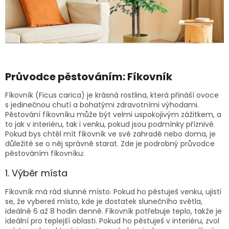
Průvodce pěstováním: Fíkovník
Fíkovník (Ficus carica) je krásná rostlina, která přináší ovoce
s jedinečnou chutí a bohatými zdravotními výhodami.
Pěstování fíkovníku může být velmi uspokojivým zážitkem, a
to jak v interiéru, tak i venku, pokud jsou podmínky příznivé.
Pokud bys chtěl mít fíkovník ve své zahradě nebo doma, je
důležité se o něj správně starat. Zde je podrobný průvodce
pěstováním fíkovníku:
1. Výběr místa
Fíkovník má rád slunné místo. Pokud ho pěstuješ venku, ujisti
se, že vybereš místo, kde je dostatek slunečního světla,
ideálně 6 až 8 hodin denně. Fíkovník potřebuje teplo, takže je
ideální pro teplejší oblasti. Pokud ho pěstuješ v interiéru, zvol