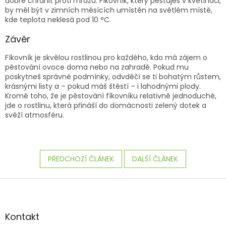
dobře chránit proti mrazu. Fíkovník, který pěstuješ v květináči,
by měl být v zimních měsících umístěn na světlém místě,
kde teplota neklesá pod 10 °C.
Závěr
Fíkovník je skvělou rostlinou pro každého, kdo má zájem o
pěstování ovoce doma nebo na zahradě. Pokud mu
poskytneš správné podmínky, odvděčí se ti bohatým růstem,
krásnými listy a – pokud máš štěstí – i lahodnými plody.
Kromě toho, že je pěstování fíkovníku relativně jednoduché,
jde o rostlinu, která přináší do domácnosti zelený dotek a
svěží atmosféru.
PŘEDCHOZÍ ČLÁNEK
DALŠÍ ČLÁNEK
Z
á
p
a
Kontakt