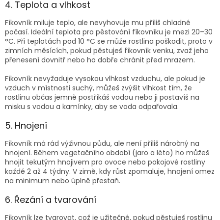
4. Teplota a vlhkost
Fíkovník miluje teplo, ale nevyhovuje mu příliš chladné
počasí. Ideální teplota pro pěstování fíkovníku je mezi 20–30
°C. Při teplotách pod 10 °C se může rostlina poškodit, proto v
zimních měsících, pokud pěstuješ fíkovník venku, zvaž jeho
přenesení dovnitř nebo ho dobře chránit před mrazem.
Fíkovník nevyžaduje vysokou vlhkost vzduchu, ale pokud je
vzduch v místnosti suchý, můžeš zvýšit vlhkost tím, že
rostlinu občas jemně postříkáš vodou nebo ji postavíš na
misku s vodou a kamínky, aby se voda odpařovala.
5. Hnojení
Fíkovník má rád výživnou půdu, ale není příliš náročný na
hnojení. Během vegetačního období (jaro a léto) ho můžeš
hnojit tekutým hnojivem pro ovoce nebo pokojové rostliny
každé 2 až 4 týdny. V zimě, kdy růst zpomaluje, hnojení omez
na minimum nebo úplně přestaň.
6. Řezání a tvarování
Fíkovník lze tvarovat, což je užitečné, pokud pěstuješ rostlinu