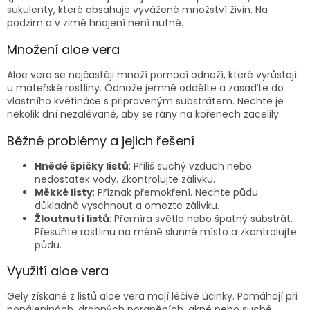
sukulenty, které obsahuje vyvážené množství živin. Na
podzim a v zimě hnojení není nutné.
Množení aloe vera
Aloe vera se nejčastěji množí pomocí odnoží, které vyrůstají
u mateřské rostliny. Odnože jemně oddělte a zasaďte do
vlastního květináče s připraveným substrátem. Nechte je
několik dní nezalévané, aby se rány na kořenech zacelily.
Běžné problémy a jejich řešení
Hnědé špičky listů
: Příliš suchý vzduch nebo
nedostatek vody. Zkontrolujte zálivku.
Měkké listy
: Příznak přemokření. Nechte půdu
důkladně vyschnout a omezte zálivku.
Žloutnutí listů
: Přemíra světla nebo špatný substrát.
Přesuňte rostlinu na méně slunné místo a zkontrolujte
půdu.
Využití aloe vera
Gely získané z listů aloe vera mají léčivé účinky. Pomáhají při
popáleninách, drobných poraněních, akné nebo suché