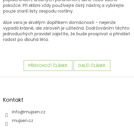
pokožce. Při sklizni vždy používejte čistý nástroj a vybírejte
pouze starší listy zespodu rostliny.
Aloe vera je skvělým doplňkem domácnosti – nejenže
vypadá krásně, ale zároveň je užitečná. Dodržováním těchto
jednoduchých pravidel zajistíte, že bude prospívat a přinášet
radost po dlouhá léta.
PŘEDCHOZÍ ČLÁNEK
DALŠÍ ČLÁNEK
Z
á
p
a
Kontakt
t
í
info
@
mujsen.cz
mujsen.cz