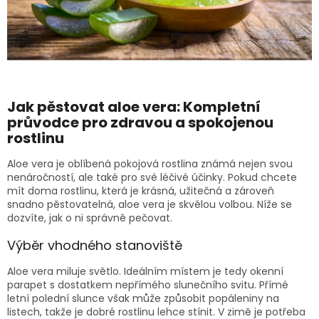
Jak pěstovat aloe vera: Kompletní
průvodce pro zdravou a spokojenou
rostlinu
Aloe vera je oblíbená pokojová rostlina známá nejen svou
nenáročností, ale také pro své léčivé účinky. Pokud chcete
mít doma rostlinu, která je krásná, užitečná a zároveň
snadno pěstovatelná, aloe vera je skvělou volbou. Níže se
dozvíte, jak o ni správně pečovat.
Výběr vhodného stanoviště
Aloe vera miluje světlo. Ideálním místem je tedy okenní
parapet s dostatkem nepřímého slunečního svitu. Přímé
letní polední slunce však může způsobit popáleniny na
listech, takže je dobré rostlinu lehce stínit. V zimě je potřeba