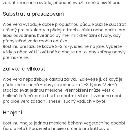
zajistit maximum světla, případně využít umělé osvětlení.
Substrát a přesazování
Aloe vera vyžaduje dobře propustnou půdu. Použijte substrát
určený pro sukulenty a přidejte trochu písku nebo perlitu pro
lepší odvodnění. Květináč by měl mít drenážní otvory, aby
přebytečná voda mohla odtékat.
Rostlinu přesazujte každé 2–3 roky, ideálně na jaře. Vyberte
vždy o něco větší květináč a dbejte na to, aby kořeny nebyly
přemokřené.
Zálivka a vlhkost
Aloe vera nepotřebuje častou zálivku. Zalévejte ji, až když je
půda zcela suchá – obvykle jednou za 2–3 týdny. V zimě
stačí zalévat jednou měsíčně. Přemokření může vést k
hnilobě kořenů, proto buďte opatrní. Vlhkost vzduchu není
pro aloe vera zásadní, snese i suchý vzduch v bytě.
Hnojení
Rostlinu hnojte jednou měsíčně během vegetačního období
(jaro a léto). Používejte hnojivo určené pro kaktusy a