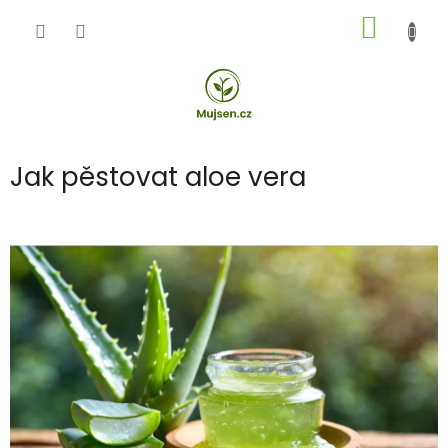
Přejít
NÁKUP
na
obsah
KOŠÍK
Jak pěstovat aloe vera