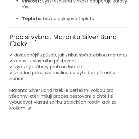
Vlhkost:
vyšší vzdušná vlhkost podporuje zdravý
růst
Teplota:
běžná pokojová teplota
Proč si vybrat Maranta Silver Band
řízek?
✔ dostupnější způsob, jak získat sběratelskou marantu
✔ radost z vlastního pěstování
✔ výrazný stříbrný pruh na listech
✔ vhodná pokojová rostlina do bytu bez přímého
slunce
Maranta Silver Band řízek je perfektní volbou pro
všechny, kteří milují proces pěstování a chtějí si
vybudovat vlastní sbírku tropických rostlin krok za
krokem. 🌿
Z
á