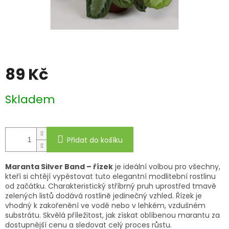
89 Kč
Měrná
Skladem
cena:
Přidat do košíku
Maranta Silver Band – řízek
je ideální volbou pro všechny,
kteří si chtějí vypěstovat tuto elegantní modlitební rostlinu
od začátku. Charakteristický stříbrný pruh uprostřed tmavě
zelených listů dodává rostlině jedinečný vzhled. Řízek je
vhodný k zakořenění ve vodě nebo v lehkém, vzdušném
substrátu. Skvělá příležitost, jak získat oblíbenou marantu za
dostupnější cenu a sledovat celý proces růstu.