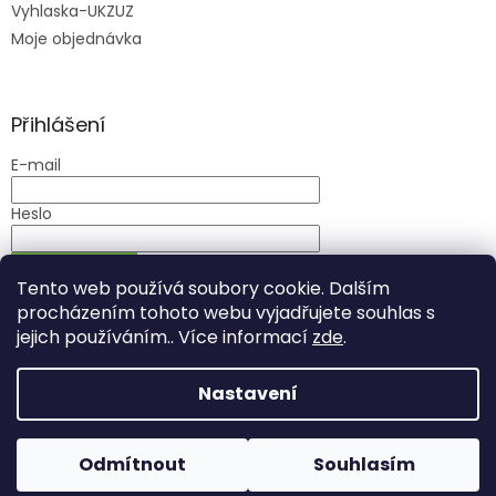
Vyhlaska-UKZUZ
Moje objednávka
Přihlášení
E-mail
Heslo
PŘIHLÁSIT SE
Tento web používá soubory cookie. Dalším
Nová registrace
Zapomenuté heslo
procházením tohoto webu vyjadřujete souhlas s
jejich používáním.. Více informací
zde
.
Nastavení
Vytvořil Shoptet
Odmítnout
Souhlasím
Copyright 2026
mujsen.cz
. Všechna práva vyhrazena.