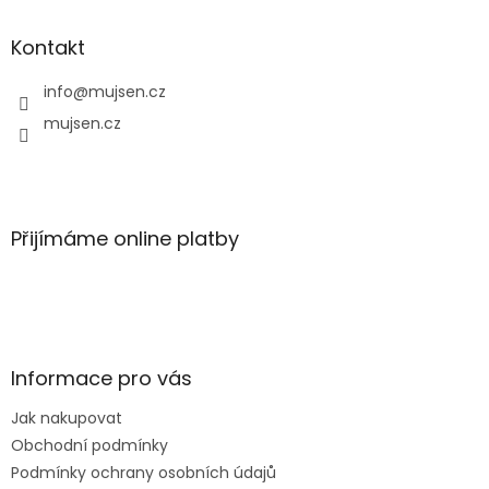
p
a
Kontakt
t
í
info
@
mujsen.cz
mujsen.cz
Přijímáme online platby
Informace pro vás
Jak nakupovat
Obchodní podmínky
Podmínky ochrany osobních údajů