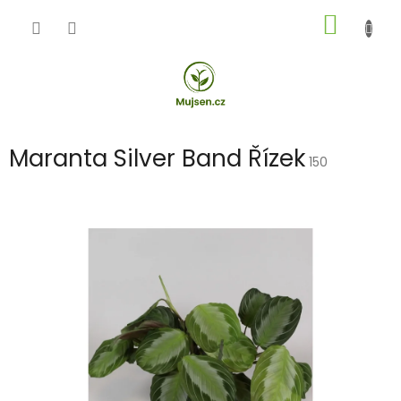
Přejít
NÁKUP
na
obsah
KOŠÍK
Maranta Silver Band Řízek
150