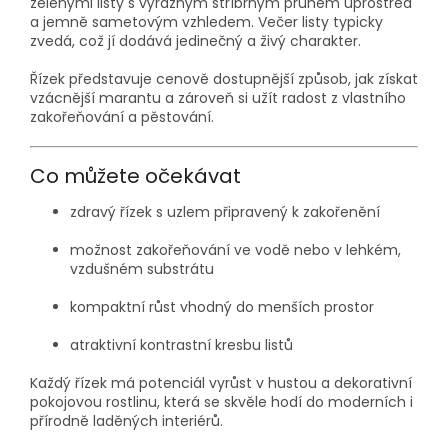
zelenými listy s výrazným stříbrným pruhem uprostřed
a jemně sametovým vzhledem. Večer listy typicky
zvedá, což jí dodává jedinečný a živý charakter.
Řízek představuje cenově dostupnější způsob, jak získat
vzácnější marantu a zároveň si užít radost z vlastního
zakořeňování a pěstování.
Co můžete očekávat
zdravý řízek s uzlem připravený k zakořenění
možnost zakořeňování ve vodě nebo v lehkém,
vzdušném substrátu
kompaktní růst vhodný do menších prostor
atraktivní kontrastní kresbu listů
Každý řízek má potenciál vyrůst v hustou a dekorativní
pokojovou rostlinu, která se skvěle hodí do moderních i
přírodně laděných interiérů.