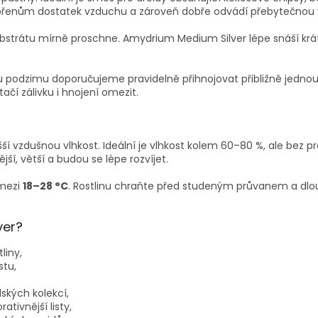
kořenům dostatek vzduchu a zároveň dobře odvádí přebytečnou 
 substrátu mírně proschne. Amydrium Medium Silver lépe snáší 
podzimu doporučujeme pravidelně přihnojovat přibližně jednou z
ačí zálivku i hnojení omezit.
yšší vzdušnou vlhkost. Ideální je vlhkost kolem 60–80 %, ale bez
jší, větší a budou se lépe rozvíjet.
 mezi
18–28 °C
. Rostlinu chraňte před studeným průvanem a dl
ver?
liny,
stu,
ských kolekcí,
ativnější listy,