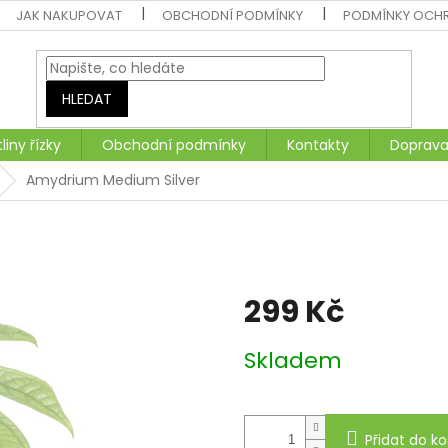
JAK NAKUPOVAT
OBCHODNÍ PODMÍNKY
PODMÍNKY OCH
HLEDAT
liny řízky
Obchodní podmínky
Kontakty
Doprava
Amydrium Medium Silver
299 Kč
Měrná
Skladem
cena:
Přidat do ko