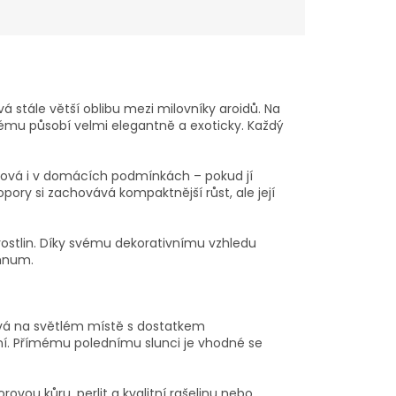
á stále větší oblibu mezi milovníky aroidů. Na
rému působí velmi elegantně a exoticky. Každý
hová i v domácích podmínkách – pokud jí
pory si zachovává kompaktnější růst, ale její
rostlin. Díky svému dekorativnímu vzhledu
emnum.
pívá na světlém místě s dostatkem
ání. Přímému polednímu slunci je vhodné se
ovou kůru, perlit a kvalitní rašelinu nebo