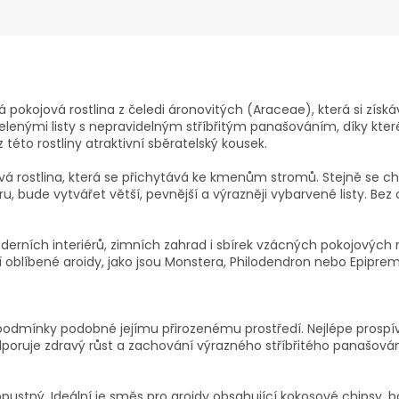
pokojová rostlina z čeledi áronovitých (Araceae), která si získáv
elenými listy s nepravidelným stříbřitým panašováním, díky kte
 z této rostliny atraktivní sběratelský kousek.
á rostlina, která se přichytává ke kmenům stromů. Stejně se c
ude vytvářet větší, pevnější a výrazněji vybarvené listy. Bez o
erních interiérů, zimních zahrad i sbírek vzácných pokojových 
alší oblíbené aroidy, jako jsou Monstera, Philodendron nebo Epipr
íte podmínky podobné jejímu přirozenému prostředí. Nejlépe pros
odporuje zdravý růst a zachování výrazného stříbřitého panašov
ustný. Ideální je směs pro aroidy obsahující kokosové chipsy, bor