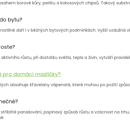
obsahem borové kůry, perlitu a kokosových chipsů. Takový substr
do bytu?
to rostlině daří i v běžných bytových podmínkách. Vyšší vzdušná 
roste?
tivního růstu, při dostatku světla, tepla a živin, vytváří pravide
é pro domácí mazlíčky?
ovitých obsahuje šťavelany vápenaté, které mohou po požití způso
imečné?
ntní stříbřité panašování, popínavý způsob růstu a vzácnost na tr
ně.