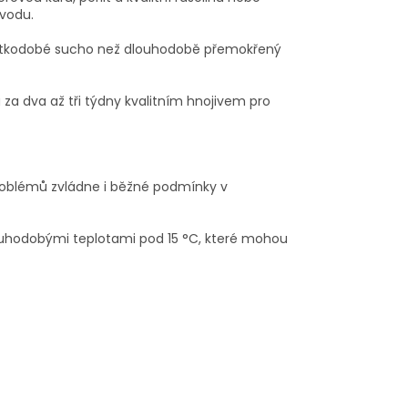
vodu.
krátkodobé sucho než dlouhodobě přemokřený
a dva až tři týdny kvalitním hnojivem pro
 problémů zvládne i běžné podmínky v
ouhodobými teplotami pod 15 °C, které mohou