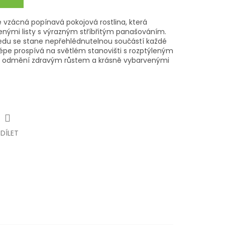
e vzácná popínavá pokojová rostlina, která
enými listy s výrazným stříbřitým panašováním.
du se stane nepřehlédnutelnou součástí každé
jlépe prospívá na světlém stanovišti s rozptýleným
se odmění zdravým růstem a krásně vybarvenými
SDÍLET