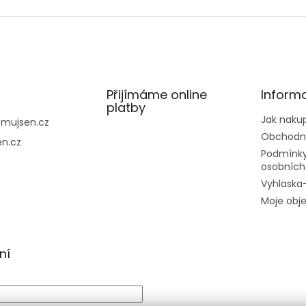
Přijímáme online
Inform
platby
Jak naku
@
mujsen.cz
Obchodn
n.cz
Podmínky
osobních
Vyhlaska
Moje obj
ní