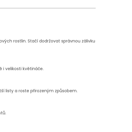
vých rostlin. Stačí dodržovat správnou zálivku
i velikosti květináče.
tší listy a roste přirozeným způsobem.
tů.