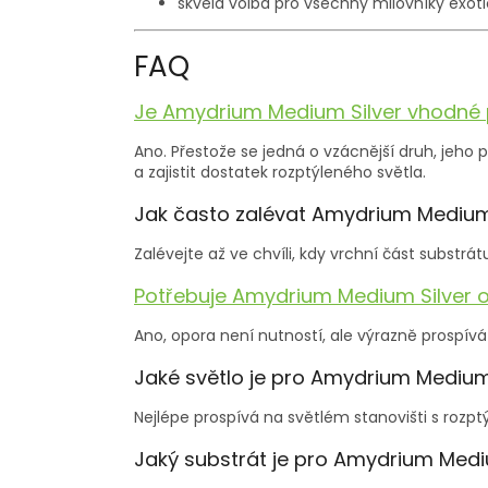
skvělá volba pro všechny milovníky exoti
FAQ
Je Amydrium Medium Silver vhodné 
Ano. Přestože se jedná o vzácnější druh, jeho 
a zajistit dostatek rozptýleného světla.
Jak často zalévat Amydrium Medium
Zalévejte až ve chvíli, kdy vrchní část substrá
Potřebuje Amydrium Medium Silver 
Ano, opora není nutností, ale výrazně prospívá
Jaké světlo je pro Amydrium Medium 
Nejlépe prospívá na světlém stanovišti s rozp
Jaký substrát je pro Amydrium Medi