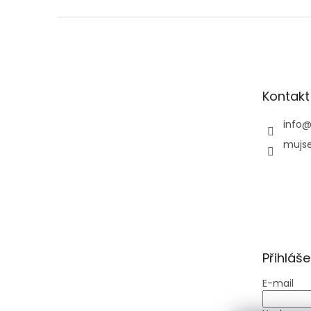
Z
á
p
a
t
Kontakt
í
info
mujse
Přihláše
E-mail