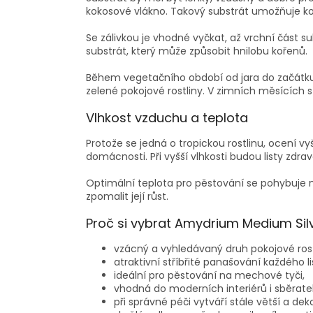
kokosové vlákno. Takový substrát umožňuje 
Se zálivkou je vhodné vyčkat, až vrchní část
substrát, který může způsobit hnilobu kořenů.
Během vegetačního období od jara do začátku 
zelené pokojové rostliny. V zimních měsících st
Vlhkost vzduchu a teplota
Protože se jedná o tropickou rostlinu, ocení v
domácnosti. Při vyšší vlhkosti budou listy zdravě
Optimální teplota pro pěstování se pohybuje
zpomalit její růst.
Proč si vybrat Amydrium Medium Sil
vzácný a vyhledávaný druh pokojové rost
atraktivní stříbřité panašování každého li
ideální pro pěstování na mechové tyči,
vhodná do moderních interiérů i sběratel
při správné péči vytváří stále větší a dekor