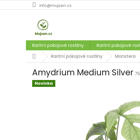
Přejít
info@mujsen.cz
na
obsah
Raritní pokojové rostliny
Raritní pokojové rost
Domů
Raritní pokojové rostliny
Monstera
Amydrium Medium Silver
75
Novinka