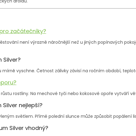
ckých aroidů.
pro začátečníky?
pěstování není výrazně náročnější než u jiných popínavých pokojo
 Silver?
tu mírně vyschne. Četnost zálivky závisí na ročním období, teplotě 
oporu?
 růstu rostliny. Na mechové tyči nebo kokosové opoře vytváří vě
Silver nejlepší?
týleným světlem. Přímé polední slunce může způsobit popálení lis
um Silver vhodný?