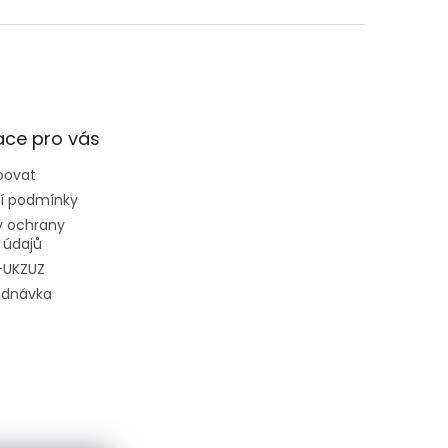
ace pro vás
povat
í podmínky
 ochrany
 údajů
-UKZUZ
ednávka