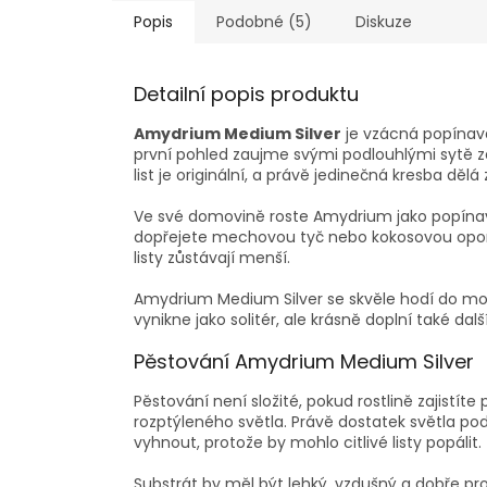
Popis
Podobné (5)
Diskuze
Detailní popis produktu
Amydrium Medium Silver
je vzácná popínavá 
první pohled zaujme svými podlouhlými sytě z
list je originální, a právě jedinečná kresba dělá
Ve své domovině roste Amydrium jako popínav
dopřejete mechovou tyč nebo kokosovou oporu, b
listy zůstávají menší.
Amydrium Medium Silver se skvěle hodí do mod
vynikne jako solitér, ale krásně doplní také d
Pěstování Amydrium Medium Silver
Pěstování není složité, pokud rostlině zajist
rozptýleného světla. Právě dostatek světla p
vyhnout, protože by mohlo citlivé listy popálit.
Substrát by měl být lehký, vzdušný a dobře prop