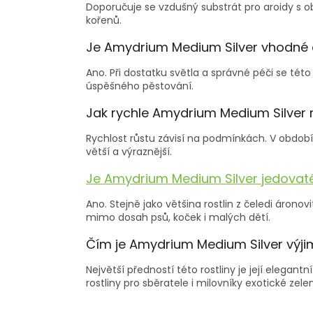
Doporučuje se vzdušný substrát pro aroidy s 
kořenů.
Je Amydrium Medium Silver vhodné 
Ano. Při dostatku světla a správné péči se té
úspěšného pěstování.
Jak rychle Amydrium Medium Silver 
Rychlost růstu závisí na podmínkách. V období ak
větší a výraznější.
Je Amydrium Medium Silver jedovat
Ano. Stejně jako většina rostlin z čeledi áron
mimo dosah psů, koček i malých dětí.
Čím je Amydrium Medium Silver výj
Největší předností této rostliny je její elega
rostliny pro sběratele i milovníky exotické zele